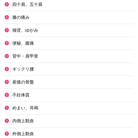
四十肩、五十肩
膝の痛み
猫背、ゆがみ
便秘、腹痛
背中・肩甲骨
ギックリ腰
産後の骨盤
不妊体質
めまい、耳鳴
内側上顆炎
外側上顆炎