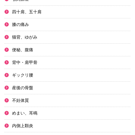
四十肩、五十肩
膝の痛み
猫背、ゆがみ
便秘、腹痛
背中・肩甲骨
ギックリ腰
産後の骨盤
不妊体質
めまい、耳鳴
内側上顆炎