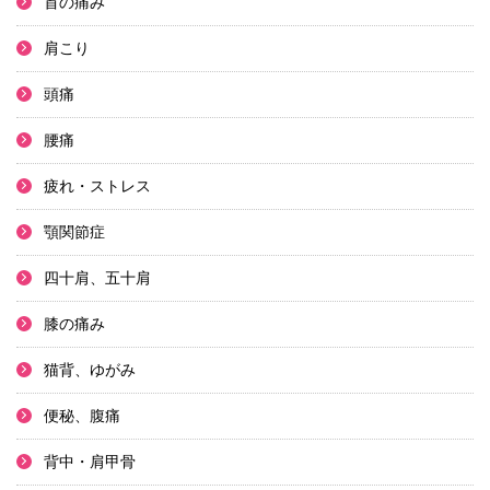
首の痛み
肩こり
頭痛
腰痛
疲れ・ストレス
顎関節症
四十肩、五十肩
膝の痛み
猫背、ゆがみ
便秘、腹痛
背中・肩甲骨