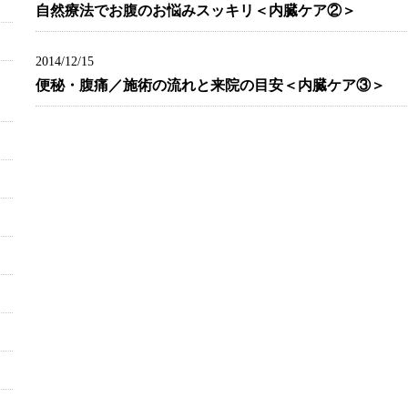
自然療法でお腹のお悩みスッキリ＜内臓ケア②＞
2014/12/15
便秘・腹痛／施術の流れと来院の目安＜内臓ケア③＞