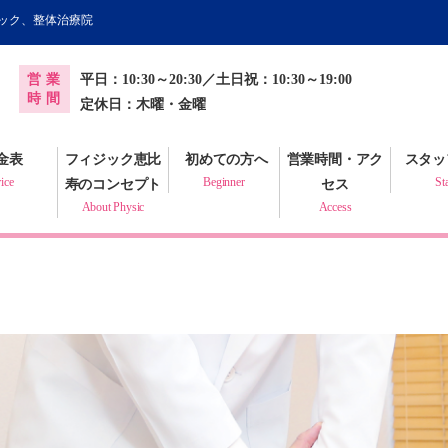
ィック、整体治療院
オンライン健康調査票
営業
平日：10:30～20:30／土日祝：10:30～19:00
プラクティック
時間
定休日：木曜・金曜
金表
フィジック恵比
初めての方へ
営業時間・アク
スタッ
ice
Beginner
St
寿のコンセプト
セス
About Physic
Access