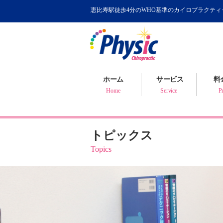
恵比寿駅徒歩4分のWHO基準のカイロプラクテ
カイロプラクティック
WHOが認めるカイロ
骨盤矯正について
ホーム
サービス
料
健康判断・体質チェック
Home
Service
Pr
トピックス
Topics