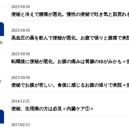
2023/10/18
便秘と冷えで腰痛が悪化。慢性の便秘で吐き気と肌荒れ
2023/10/18
高血圧の薬を飲んで便秘が悪化。お腹で張りと腹痛で来
dy
2023/10/18
転職後に便秘が悪化。お腹の痛みは胃腸のゆがみかも＜
ロ
2023/10/18
ic
便秘でお腹が苦しい。食後に感じるお腹の張りで来院＜
2014/12/25
便秘、生理痛の方は必見＜内臓ケア①＞
2017/02/15