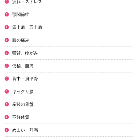
疲れ・ストレス
顎関節症
四十肩、五十肩
膝の痛み
猫背、ゆがみ
便秘、腹痛
背中・肩甲骨
ギックリ腰
産後の骨盤
不妊体質
めまい、耳鳴