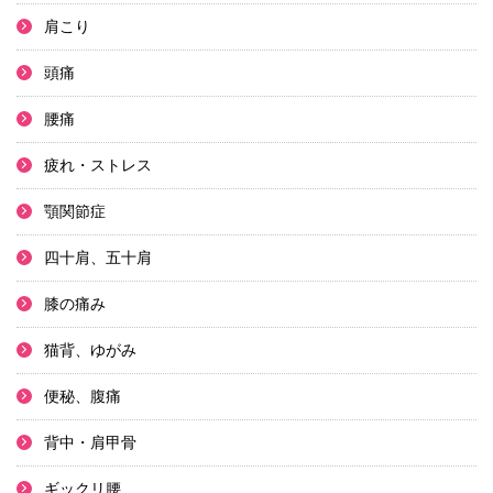
肩こり
頭痛
腰痛
疲れ・ストレス
顎関節症
四十肩、五十肩
膝の痛み
猫背、ゆがみ
便秘、腹痛
背中・肩甲骨
ギックリ腰