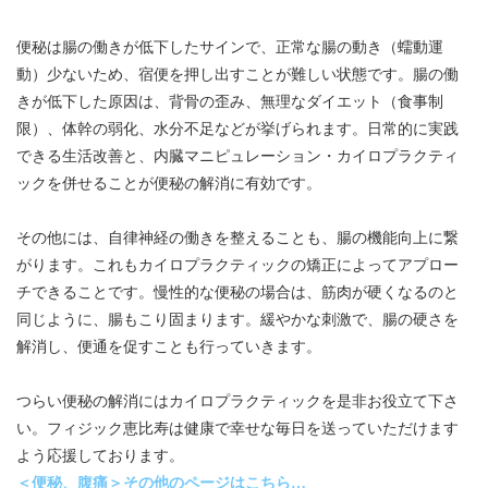
便秘は腸の働きが低下したサインで、正常な腸の動き（蠕動運
動）少ないため、宿便を押し出すことが難しい状態です。腸の働
きが低下した原因は、背骨の歪み、無理なダイエット（食事制
限）、体幹の弱化、水分不足などが挙げられます。日常的に実践
できる生活改善と、内臓マニピュレーション・カイロプラクティ
ックを併せることが便秘の解消に有効です。
その他には、自律神経の働きを整えることも、腸の機能向上に繋
がります。これもカイロプラクティックの矯正によってアプロー
チできることです。慢性的な便秘の場合は、筋肉が硬くなるのと
同じように、腸もこり固まります。緩やかな刺激で、腸の硬さを
解消し、便通を促すことも行っていきます。
つらい便秘の解消にはカイロプラクティックを是非お役立て下さ
い。フィジック恵比寿は健康で幸せな毎日を送っていただけます
よう応援しております。
＜便秘、腹痛＞その他のページはこちら…