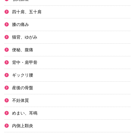
四十肩、五十肩
膝の痛み
猫背、ゆがみ
便秘、腹痛
背中・肩甲骨
ギックリ腰
産後の骨盤
不妊体質
めまい、耳鳴
内側上顆炎