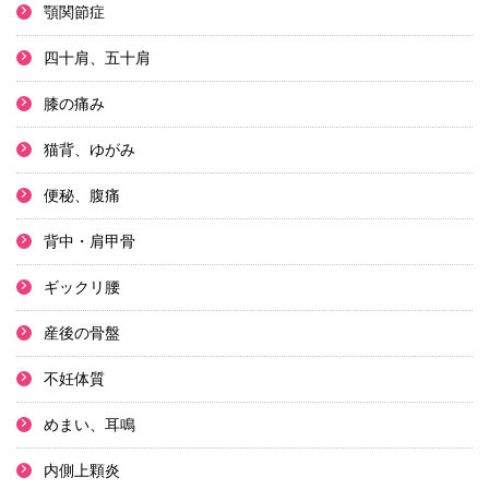
顎関節症
四十肩、五十肩
膝の痛み
猫背、ゆがみ
便秘、腹痛
背中・肩甲骨
ギックリ腰
産後の骨盤
不妊体質
めまい、耳鳴
内側上顆炎