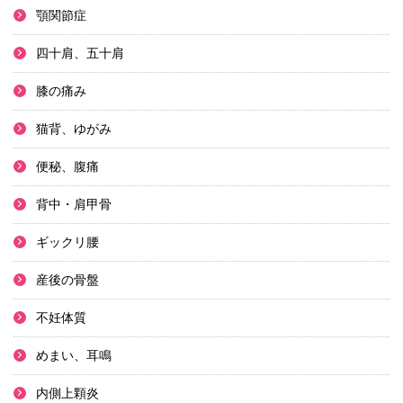
顎関節症
四十肩、五十肩
膝の痛み
猫背、ゆがみ
便秘、腹痛
背中・肩甲骨
ギックリ腰
産後の骨盤
不妊体質
めまい、耳鳴
内側上顆炎