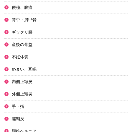
便秘、腹痛
背中・肩甲骨
ギックリ腰
産後の骨盤
不妊体質
めまい、耳鳴
内側上顆炎
外側上顆炎
手・指
腱鞘炎
頚椎ヘルニア