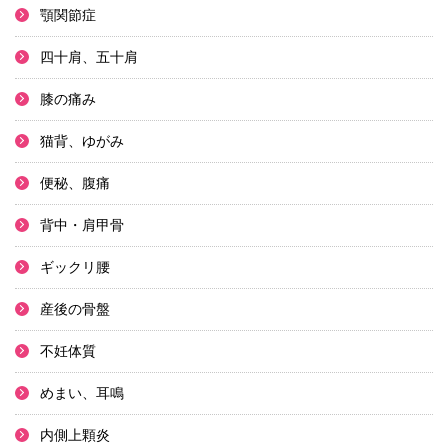
顎関節症
四十肩、五十肩
膝の痛み
猫背、ゆがみ
便秘、腹痛
背中・肩甲骨
ギックリ腰
産後の骨盤
不妊体質
めまい、耳鳴
内側上顆炎