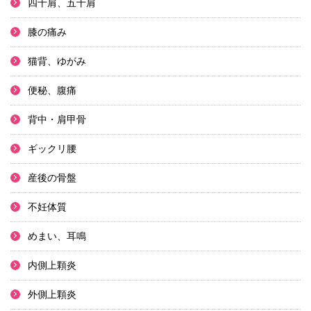
四十肩、五十肩
膝の痛み
猫背、ゆがみ
便秘、腹痛
背中・肩甲骨
ギックリ腰
産後の骨盤
不妊体質
めまい、耳鳴
内側上顆炎
外側上顆炎