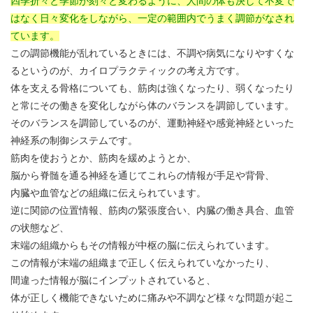
四季折々と季節が刻々と変わるように、人間の体も決して不変で
はなく日々変化をしながら、一定の範囲内でうまく調節がなされ
ています。
この調節機能が乱れているときには、不調や病気になりやすくな
るというのが、カイロプラクティックの考え方です。
体を支える骨格についても、筋肉は強くなったり、弱くなったり
と常にその働きを変化しながら体のバランスを調節しています。
そのバランスを調節しているのが、運動神経や感覚神経といった
神経系の制御システムです。
筋肉を使おうとか、筋肉を緩めようとか、
脳から脊髄を通る神経を通じてこれらの情報が手足や背骨、
内臓や血管などの組織に伝えられています。
逆に関節の位置情報、筋肉の緊張度合い、内臓の働き具合、血管
の状態など、
末端の組織からもその情報が中枢の脳に伝えられています。
この情報が末端の組織まで正しく伝えられていなかったり、
間違った情報が脳にインプットされていると、
体が正しく機能できないために痛みや不調など様々な問題が起こ