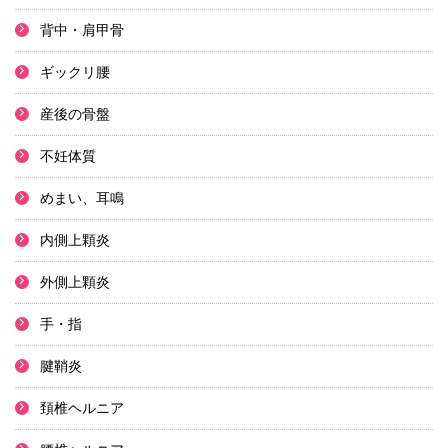
背中・肩甲骨
ギックリ腰
産後の骨盤
不妊体質
めまい、耳鳴
内側上顆炎
外側上顆炎
手・指
腱鞘炎
頚椎ヘルニア