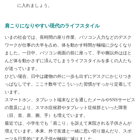
に入れましょう。
肩こりになりやすい現代のライフスタイル
いまの社会では、長時間の座り作業、パソコン入力などのデスク
ワークが仕事の大半を占め、体を動かす時間が極端に少なくなり
ました。一日中、パソコン画面の前に座って、手や腕以外はほと
んど体を動かさずに済んでしまうライフスタイルを多くの人たち
が送っています。
ひどい場合、日中は建物の外に一歩も出ずにデスクにかじりつき
っぱなしです。ここ十数年でこういった習慣がすっかり定着して
います。
スマートホン、タブレット端末などを通したメールやSNSサービス
の普及により、スマホ症候群やタブレット症候群といった障害
（目、首、肩、腕、手）も増えています。
最近では、小学生でも「肩こり」を訴えて来院される子供さんが
増えています。本来、外で友達と一緒に思い切り遊んだり、スポ
ーツを日常的にする子供が極端に減りました。