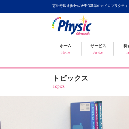
恵比寿駅徒歩4分のWHO基準のカイロプラクテ
カイロプラクティック
WHOが認めるカイロ
骨盤矯正について
ホーム
サービス
料
健康判断・体質チェック
Home
Service
Pr
トピックス
Topics