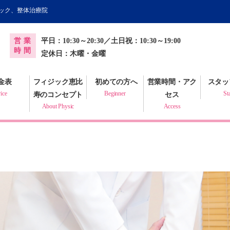
ィック、整体治療院
オンライン健康調査票
営業
平日：10:30～20:30／土日祝：10:30～19:00
プラクティック
時間
定休日：木曜・金曜
金表
フィジック恵比
初めての方へ
営業時間・アク
スタッ
ice
Beginner
St
寿のコンセプト
セス
About Physic
Access