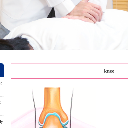
knee
と
能
dy