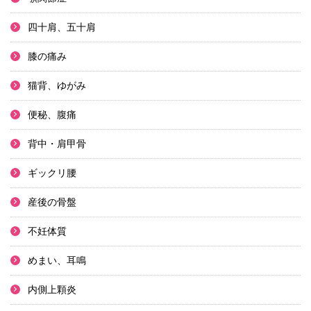
四十肩、五十肩
膝の痛み
猫背、ゆがみ
便秘、腹痛
背中・肩甲骨
ギックリ腰
産後の骨盤
不妊体質
めまい、耳鳴
内側上顆炎