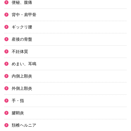
便秘、腹痛
背中・肩甲骨
ギックリ腰
産後の骨盤
不妊体質
めまい、耳鳴
内側上顆炎
外側上顆炎
手・指
腱鞘炎
頚椎ヘルニア