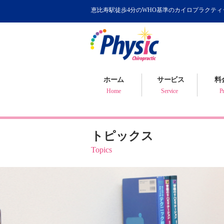
恵比寿駅徒歩4分のWHO基準のカイロプラクテ
カイロプラクティック
WHOが認めるカイロ
骨盤矯正について
ホーム
サービス
料
健康判断・体質チェック
Home
Service
Pr
トピックス
Topics