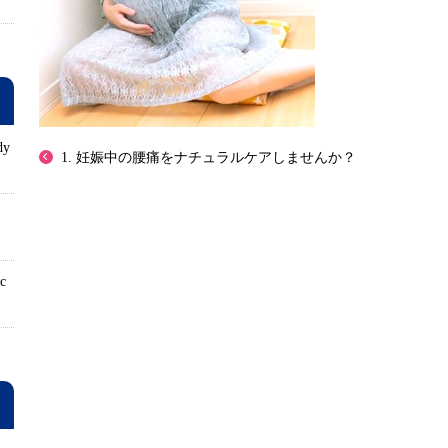
dy
1. 妊娠中の腰痛をナチュラルケアしませんか？
ロ
ic