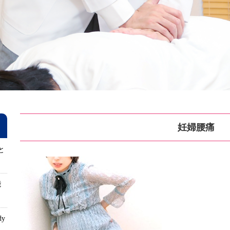
妊婦腰痛
と
能
dy