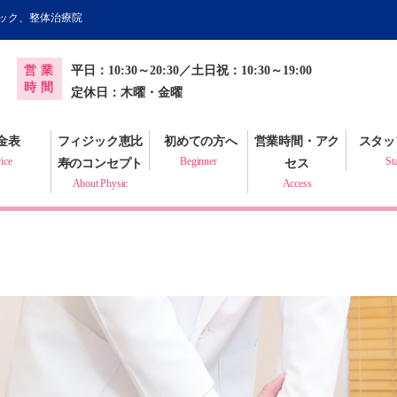
ィック、整体治療院
オンライン健康調査票
営業
平日：10:30～20:30／土日祝：10:30～19:00
プラクティック
時間
定休日：木曜・金曜
金表
フィジック恵比
初めての方へ
営業時間・アク
スタッ
ice
Beginner
St
寿のコンセプト
セス
About Physic
Access