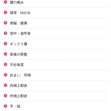
膝の痛み
猫背、ゆがみ
便秘、腹痛
背中・肩甲骨
ギックリ腰
産後の骨盤
不妊体質
めまい、耳鳴
内側上顆炎
外側上顆炎
手・指