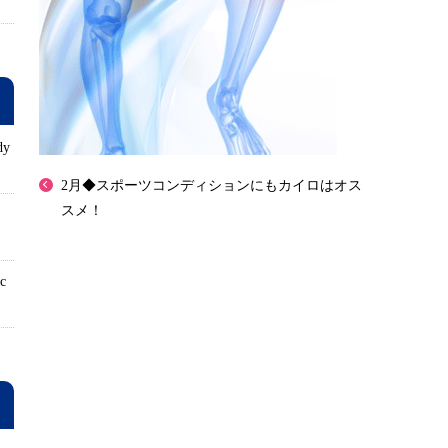
dy
2月◆スポーツコンディションにもカイロはオス
スメ！
ロ
ic