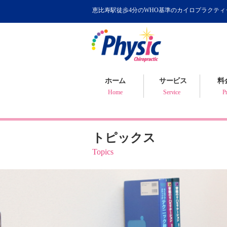
恵比寿駅徒歩4分のWHO基準のカイロプラクテ
カイロプラクティック
WHOが認めるカイロ
骨盤矯正について
ホーム
サービス
料
健康判断・体質チェック
Home
Service
Pr
トピックス
Topics