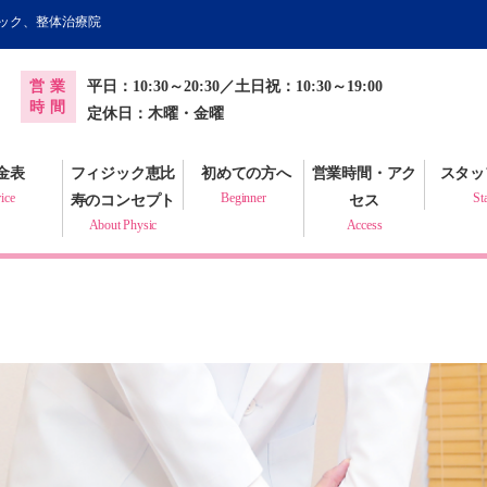
ィック、整体治療院
オンライン健康調査票
営業
平日：10:30～20:30／土日祝：10:30～19:00
プラクティック
時間
定休日：木曜・金曜
金表
フィジック恵比
初めての方へ
営業時間・アク
スタッ
ice
Beginner
St
寿のコンセプト
セス
About Physic
Access