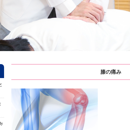
膝の痛み
と
能
dy