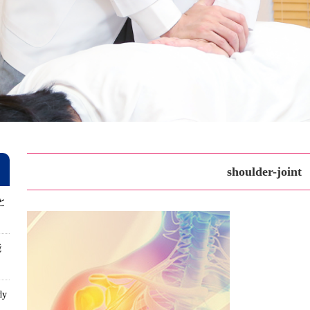
shoulder-joint
と
能
dy