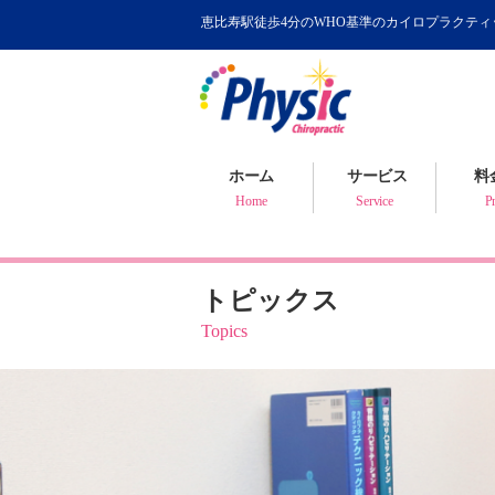
恵比寿駅徒歩4分のWHO基準のカイロプラクテ
カイロプラクティック
WHOが認めるカイロ
骨盤矯正について
ホーム
サービス
料
健康判断・体質チェック
Home
Service
Pr
トピックス
Topics