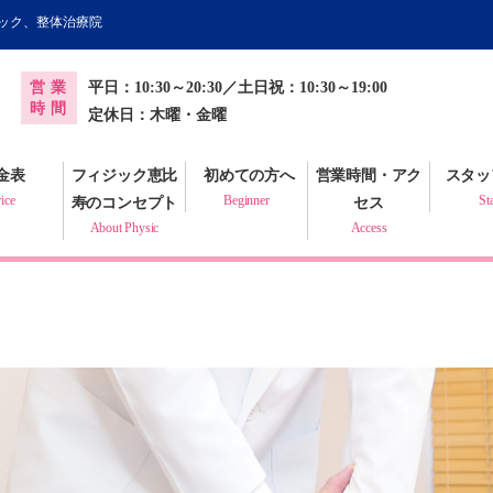
ィック、整体治療院
オンライン健康調査票
営業
平日：10:30～20:30／土日祝：10:30～19:00
プラクティック
時間
定休日：木曜・金曜
金表
フィジック恵比
初めての方へ
営業時間・アク
スタッ
ice
Beginner
St
寿のコンセプト
セス
About Physic
Access