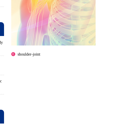
dy
shoulder-joint
ロ
ic