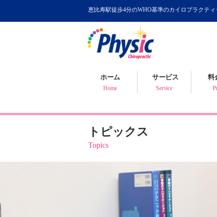
恵比寿駅徒歩4分のWHO基準のカイロプラクテ
カイロプラクティック
WHOが認めるカイロ
骨盤矯正について
ホーム
サービス
料
健康判断・体質チェック
Home
Service
Pr
トピックス
Topics