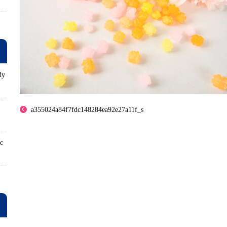
dy
ロ
a355024a84f7fdc148284ea92e27a11f_s
ic