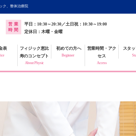
ィック、整体治療院
オンライン健康調査票
営業
平日：10:30～20:30／土日祝：10:30～19:00
プラクティック
時間
定休日：木曜・金曜
金表
フィジック恵比
初めての方へ
営業時間・アク
スタッ
ice
Beginner
St
寿のコンセプト
セス
About Physic
Access