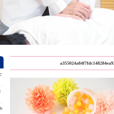
a355024a84f7fdc148284ea9
と
能
dy