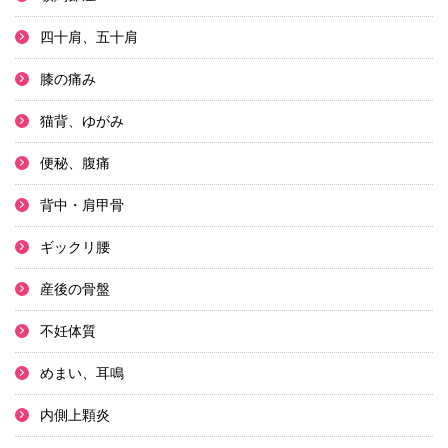
四十肩、五十肩
膝の痛み
猫背、ゆがみ
便秘、腹痛
背中・肩甲骨
ギックリ腰
産後の骨盤
不妊体質
めまい、耳鳴
内側上顆炎