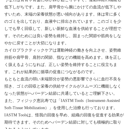
低下しがちです。また、肩甲骨から腕にかけての血流が低下しや
すいため、末端の栄養状態が悪い傾向があります。体は常に多く
のゴミを出しており、血液中に排出されています。このゴミを少
しでも早く回収して、新しい新鮮な血液を供給することが理想で
す。そのためには良い姿勢を維持し、固まった関節や筋肉をしな
やかに戻すことが大切になります。
カイロプラクティックケアは運動神経の働きを向上させ、姿勢維
持筋や肩甲骨、肩肘の関節、指などの機能を高めます。体を正し
く扱えるようになれば、正しい姿勢を維持することに役立ちま
す。これが結果的に循環の促進につながるのです。
もともと血流の弱い末端部分が姿勢の悪影響でさらに血行不良を
招き、ゴミの回収と栄養の供給サイクルがスムーズに機能しなく
なった状態がへバーデン結節に共通しているとご理解下さい。
また、フィジック恵比寿では「IASTM Tools（Instrument-Assisted
Soft-Tissue Mobilization）」を使用した治療も行っております。
IASTM Toolsは、怪我の回復を早め、組織の回復を促進する効果が
期待できます。そのためヘバーデン結節に対しても積極的に取り