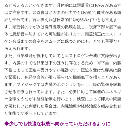
ると考えることができます。具体的には頭蓋骨にゆがみがある方
は要注意です。頭蓋骨はメガネの圧力でもゆがむ可能性がある繊
細な部分です。言い換えれば日常的にゆがみやすいとも言えま
す。頭蓋骨のゆがみは脳脊髄液の循環を乱し、視床下部や脳下垂
体に悪影響を与えている可能性があります。頭蓋矯正はエストロ
ゲン合成までの命令をスムーズに保つためにも、とても重要だと
考えられます。
また、卵巣機能が低下していてもエストロゲン合成に支障が出ま
す。内臓の中でも卵巣は下のほうに存在するため、胃下垂、内臓
下垂によって圧迫を受けやすい臓器です。圧迫を受けた卵巣は膜
が緊張し、神経や血管が引っ張られて機能低下を招くことがあり
ます。フィジックでは内臓のポジションを正し、膜の緊張を緩和
させる治療も行っています。また、必要に応じて臓器のエネルギ
ー循環をうながす経絡治療を行います。検査によって卵巣の問題
が疑わしいと判断した場合は、内臓治療や経絡治療を組み合わせ
た施術でサポートしています。
◆少しでも快適な状態へ向かっていただけるように