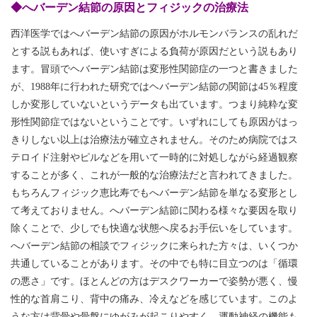
◆へバーデン結節の原因とフィジックの治療法
西洋医学ではへバーデン結節の原因がホルモンバランスの乱れだ
とする説もあれば、使いすぎによる負荷が原因だという説もあり
ます。冒頭でヘバーデン結節は変形性関節症の一つと書きました
が、1988年に行われた研究ではヘバーデン結節の関節は45％程度
しか変形していないというデータも出ています。つまり純粋な変
形性関節症ではないということです。いずれにしても原因がはっ
きりしない以上は治療法が確立されません。そのため病院ではス
テロイド注射やピルなどを用いて一時的に対処しながら経過観察
することが多く、これが一般的な治療法だと言われてきました。
もちろんフィジック恵比寿でもへバーデン結節を単なる変形とし
て考えておりません。へバーデン結節に関わる様々な要因を取り
除くことで、少しでも快適な状態へ戻るお手伝いをしています。
へバーデン結節の相談でフィジックに来られた方々は、いくつか
共通していることがあります。その中でも特に目立つのは「循環
の悪さ」です。ほとんどの方はデスクワーカーで姿勢が悪く、慢
性的な首肩こり、背中の痛み、冷えなどを感じています。このよ
うな方は背骨や骨盤にゆがみが起こりやすく、運動神経の機能も