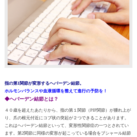
指の第1関節が変形するヘバーデン結節。
ホルモンバランスや血液循環を整えて進行の予防を！
◆ヘバーデン結節とは？
４０歳を超えたあたりから、指の第１関節（
PIP
関節）が腫れ上が
り、爪の根元付近にコブ状の突起が２つできることがあります。
これはヘバーデン結節といって、変形性関節症の一つとされてい
ます。第
2
関節に同様の変形が起こっている場合をブシャール結節