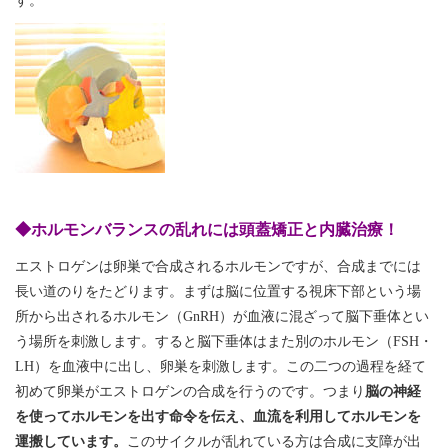
す。
◆ホルモンバランスの乱
れには頭蓋矯正と内臓治療！
エストロゲンは卵巣で合成されるホルモンですが、合成までには
長い道のりをたどります。まずは脳に位置する視床下部という場
所から出されるホルモン（
GnRH
）が血液に混ざって脳下垂体とい
う場所を刺激します。すると脳下垂体はまた別のホルモン（
FSH
・
LH
）を血液中に出し、卵巣を刺激します。この二つの過程を経て
初めて卵巣がエストロゲンの合成を行うのです。つまり
脳の神経
を使ってホルモンを出す命令を伝え、血流を利用してホルモンを
運搬しています。
このサイクルが乱れている方は合成に支障が出