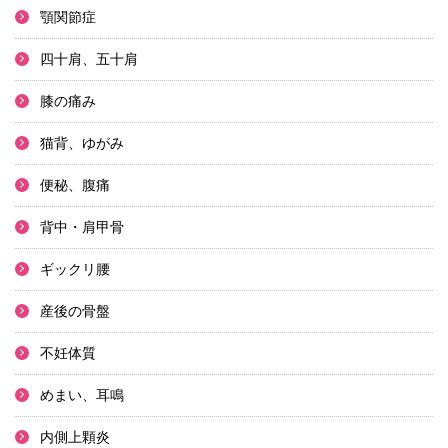
顎関節症
四十肩、五十肩
膝の痛み
猫背、ゆがみ
便秘、腹痛
背中・肩甲骨
ギックリ腰
産後の骨盤
不妊体質
めまい、耳鳴
内側上顆炎