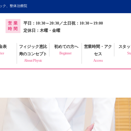
ィック、整体治療院
オンライン健康調査票
営業
平日：10:30～20:30／土日祝：10:30～19:00
プラクティック
時間
定休日：木曜・金曜
金表
フィジック恵比
初めての方へ
営業時間・アク
スタッ
ice
Beginner
St
寿のコンセプト
セス
About Physic
Access