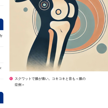
dy
ロ
ic
スクワットで膝が痛い。コキコキと音も＜膝の
症例＞