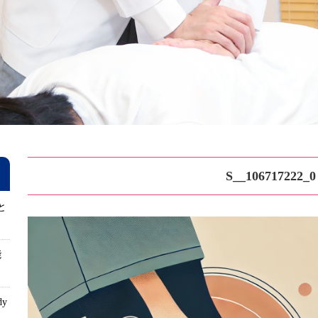
S__106717222_0
と
能
dy