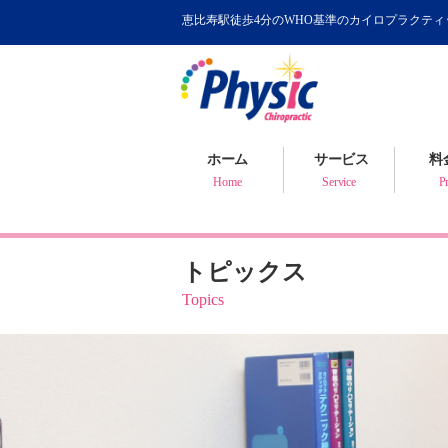
恵比寿駅徒歩4分のWHO基準のカイロプラクテ
カイロプラクティック
WHOが認めるカイロ
骨盤矯正について
ホーム
サービス
料
健康判断・体質チェック
Home
Service
Pr
トピックス
Topics