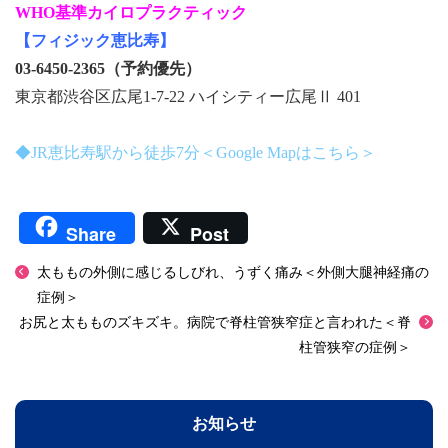
WHO基準カイロプラクティック
【フィジック恵比寿】
03-6450-2365（予約優先）
東京都渋谷区広尾1-7-22 ハイシティー広尾Ⅱ 401
◆JR恵比寿駅から徒歩7分＜Google Mapはこちら＞
Share
Post
太ももの外側に感じるしびれ、うずく痛み＜外側大腿神経痛の
症例＞
お尻と太もものズキズキ。病院で脊柱管狭窄症と言われた＜脊
柱管狭窄の症例＞
お知らせ