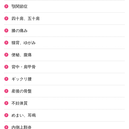
顎関節症
四十肩、五十肩
膝の痛み
猫背、ゆがみ
便秘、腹痛
背中・肩甲骨
ギックリ腰
産後の骨盤
不妊体質
めまい、耳鳴
内側上顆炎