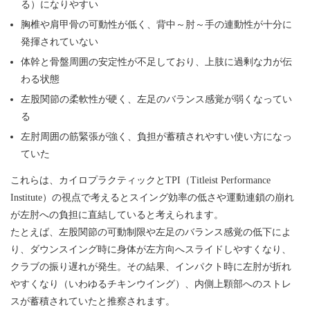
る）になりやすい
胸椎や肩甲骨の可動性が低く、背中～肘～手の連動性が十分に
発揮されていない
体幹と骨盤周囲の安定性が不足しており、上肢に過剰な力が伝
わる状態
左股関節の柔軟性が硬く、左足のバランス感覚が弱くなってい
る
左肘周囲の筋緊張が強く、負担が蓄積されやすい使い方になっ
ていた
これらは、カイロプラクティックとTPI（Titleist Performance
Institute）の視点で考えるとスイング効率の低さや運動連鎖の崩れ
が左肘への負担に直結していると考えられます。
たとえば、左股関節の可動制限や左足のバランス感覚の低下によ
り、ダウンスイング時に身体が左方向へスライドしやすくなり、
クラブの振り遅れが発生。その結果、インパクト時に左肘が折れ
やすくなり（いわゆるチキンウイング）、内側上顆部へのストレ
スが蓄積されていたと推察されます。