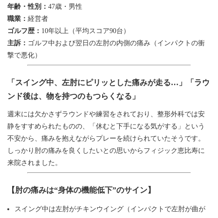
年齢・性別：
47歳・男性
職業：
経営者
ゴルフ歴：
10年以上（平均スコア90台）
主訴：
ゴルフ中および翌日の左肘の内側の痛み（インパクトの衝
撃で悪化）
「スイング中、左肘にピリッとした痛みが走る…」「ラウ
ンド後は、物を持つのもつらくなる」
週末には欠かさずラウンドや練習をされており、整形外科では安
静をすすめられたものの、「休むと下手になる気がする」という
不安から、痛みを抱えながらプレーを続けられていたそうです。
しっかり肘の痛みを良くしたいとの思いからフィジック恵比寿に
来院されました。
【肘の痛みは“身体の機能低下”のサイン】
スイング中は左肘がチキンウイング（インパクトで左肘が曲が