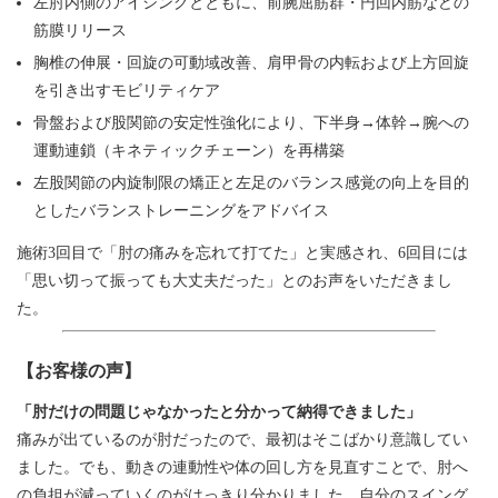
左肘内側のアイシングとともに、前腕屈筋群・円回内筋などの
筋膜リリース
胸椎の伸展・回旋の可動域改善、肩甲骨の内転および上方回旋
を引き出すモビリティケア
骨盤および股関節の安定性強化により、下半身→体幹→腕への
運動連鎖（キネティックチェーン）を再構築
左股関節の内旋制限の矯正と左足のバランス感覚の向上を目的
としたバランストレーニングをアドバイス
施術3回目で「肘の痛みを忘れて打てた」と実感され、6回目には
「思い切って振っても大丈夫だった」とのお声をいただきまし
た。
【お客様の声】
「肘だけの問題じゃなかったと分かって納得できました」
痛みが出ているのが肘だったので、最初はそこばかり意識してい
ました。でも、動きの連動性や体の回し方を見直すことで、肘へ
の負担が減っていくのがはっきり分かりました。自分のスイング