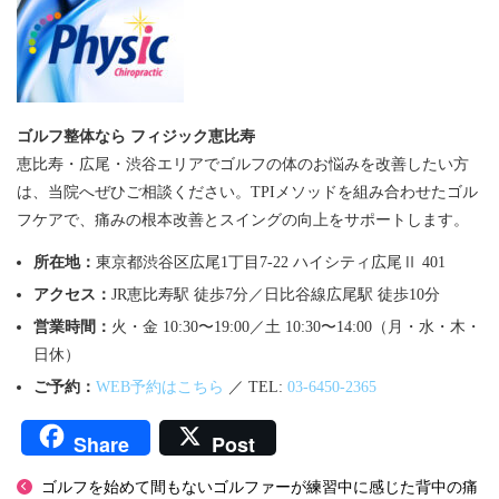
ゴルフ整体なら フィジック恵比寿
恵比寿・広尾・渋谷エリアでゴルフの体のお悩みを改善したい方
は、当院へぜひご相談ください。TPIメソッドを組み合わせたゴル
フケアで、痛みの根本改善とスイングの向上をサポートします。
所在地：
東京都渋谷区広尾1丁目7-22 ハイシティ広尾Ⅱ 401
アクセス：
JR恵比寿駅 徒歩7分／日比谷線広尾駅 徒歩10分
営業時間：
火・金 10:30〜19:00／土 10:30〜14:00（月・水・木・
日休）
ご予約：
WEB予約はこちら
／ TEL:
03-6450-2365
Share
Post
ゴルフを始めて間もないゴルファーが練習中に感じた背中の痛