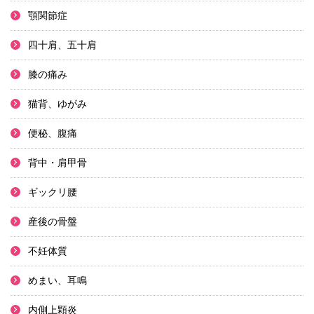
顎関節症
四十肩、五十肩
膝の痛み
猫背、ゆがみ
便秘、腹痛
背中・肩甲骨
ギックリ腰
産後の骨盤
不妊体質
めまい、耳鳴
内側上顆炎