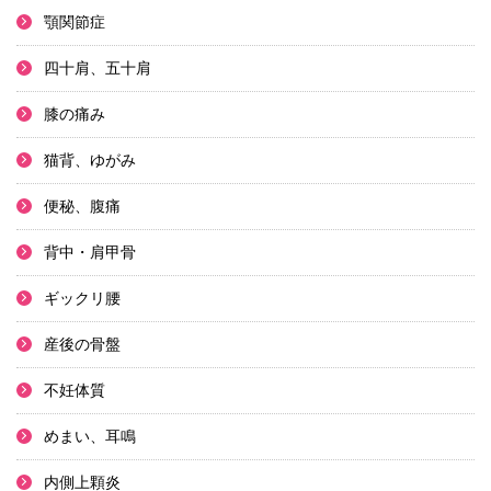
顎関節症
四十肩、五十肩
膝の痛み
猫背、ゆがみ
便秘、腹痛
背中・肩甲骨
ギックリ腰
産後の骨盤
不妊体質
めまい、耳鳴
内側上顆炎