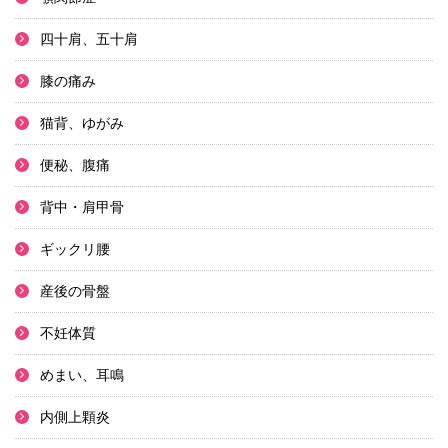
四十肩、五十肩
膝の痛み
猫背、ゆがみ
便秘、腹痛
背中・肩甲骨
ギックリ腰
産後の骨盤
不妊体質
めまい、耳鳴
内側上顆炎