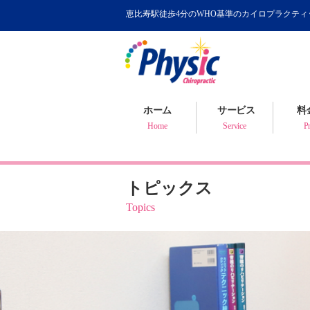
恵比寿駅徒歩4分のWHO基準のカイロプラクテ
カイロプラクティック
WHOが認めるカイロ
骨盤矯正について
ホーム
サービス
料
健康判断・体質チェック
Home
Service
Pr
トピックス
Topics