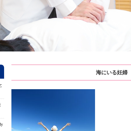
海にいる妊婦
と
能
dy