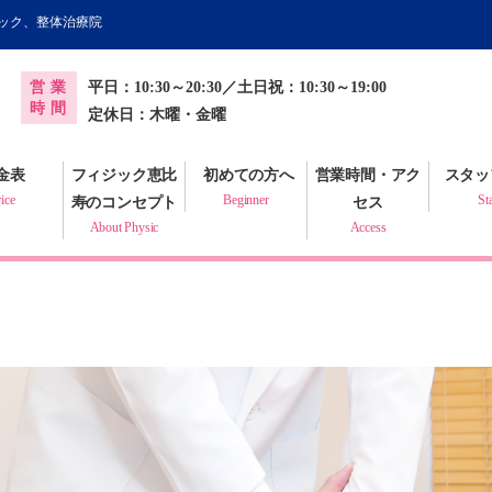
ィック、整体治療院
オンライン健康調査票
営業
平日：10:30～20:30／土日祝：10:30～19:00
プラクティック
時間
定休日：木曜・金曜
金表
フィジック恵比
初めての方へ
営業時間・アク
スタッ
ice
Beginner
St
寿のコンセプト
セス
About Physic
Access