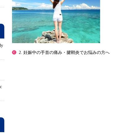
dy
2. 妊娠中の手首の痛み・腱鞘炎でお悩みの方へ
ロ
ic