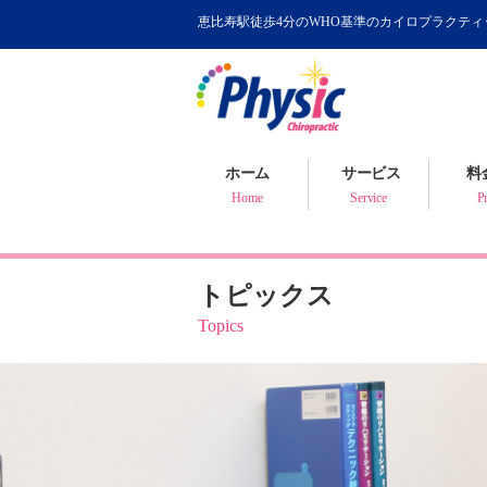
恵比寿駅徒歩4分のWHO基準のカイロプラクテ
カイロプラクティック
WHOが認めるカイロ
骨盤矯正について
ホーム
サービス
料
健康判断・体質チェック
Home
Service
Pr
トピックス
Topics