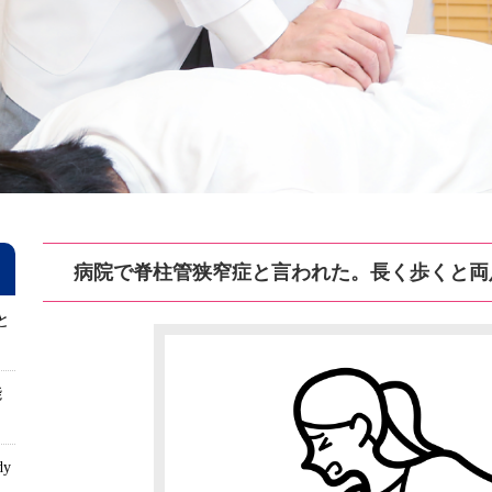
病院で脊柱管狭窄症と言われた。長く歩くと両
と
能
dy