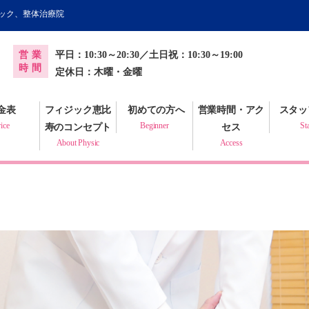
ィック、整体治療院
オンライン健康調査票
営業
平日：10:30～20:30／土日祝：10:30～19:00
プラクティック
時間
定休日：木曜・金曜
金表
フィジック恵比
初めての方へ
営業時間・アク
スタッ
ice
Beginner
St
寿のコンセプト
セス
About Physic
Access