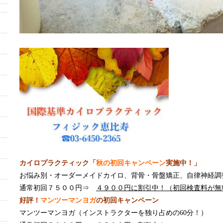
カイロプラクティック「
秋の初回キャンペーン
実施中！」
お悩み別・オーダーメイドカイロ、背骨・骨盤矯正、自律神経調
通常初回７５００円⇒
４９００円に割引中！（初回検査料が無
好評！
マンツーマンヨガ
の初回キャンペーン
マンツーマンヨガ（インストラクターを独り占めの60分！）