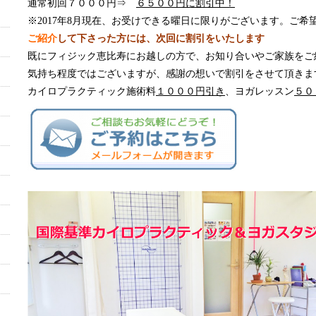
通常初回７０００円⇒
６５００円に割引中！
※2017年8月現在、お受けできる曜日に限りがございます。ご
ご紹介
して下さった方には、次回に割引をいたします
既にフィジック恵比寿にお越しの方で、お知り合いやご家族をご
気持ち程度ではございますが、感謝の想いで割引をさせて頂きま
カイロプラクティック施術料
１０００円引き
、ヨガレッスン
５０