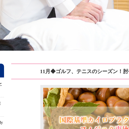
11月◆ゴルフ、テニスのシーズン！
と
能
dy