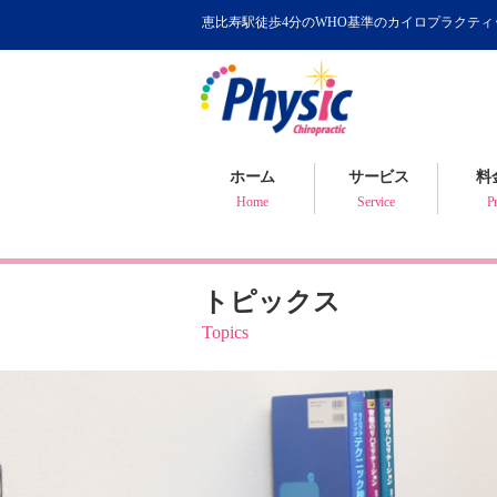
恵比寿駅徒歩4分のWHO基準のカイロプラクテ
カイロプラクティック
WHOが認めるカイロ
骨盤矯正について
ホーム
サービス
料
健康判断・体質チェック
Home
Service
Pr
トピックス
Topics