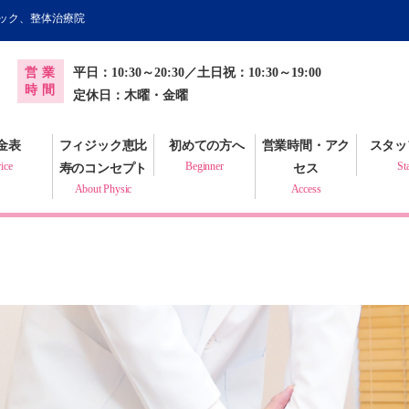
ィック、整体治療院
オンライン健康調査票
営業
平日：10:30～20:30／土日祝：10:30～19:00
プラクティック
時間
定休日：木曜・金曜
金表
フィジック恵比
初めての方へ
営業時間・アク
スタッ
ice
Beginner
St
寿のコンセプト
セス
About Physic
Access