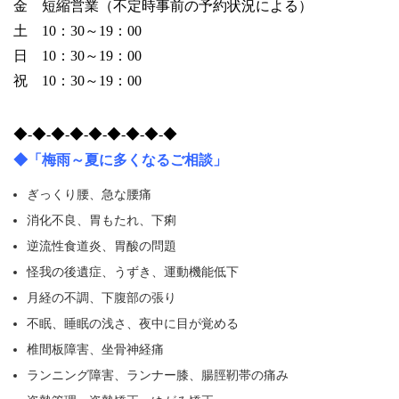
金 短縮営業（不定時事前の予約状況による）
土 10：30～19：00
日 10：30～19：00
祝 10：30～19：00
◆‐◆‐◆‐◆‐◆‐◆‐◆‐◆‐◆
◆「梅雨～夏に多くなるご相談」
ぎっくり腰、急な腰痛
消化不良、胃もたれ、下痢
逆流性食道炎、胃酸の問題
怪我の後遺症、うずき、運動機能低下
月経の不調、下腹部の張り
不眠、睡眠の浅さ、夜中に目が覚める
椎間板障害、坐骨神経痛
ランニング障害、ランナー膝、腸脛靭帯の痛み