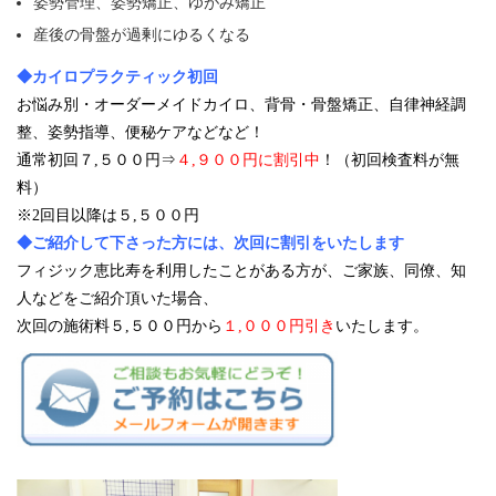
姿勢管理、姿勢矯正、ゆがみ矯正
産後の骨盤が過剰にゆるくなる
◆カイロプラクティック初回
お悩み別・オーダーメイドカイロ、背骨・骨盤矯正、自律神経調
整、姿勢指導、便秘ケアなどなど！
通常初回７,５００円⇒
４,９００円に割引中
！（初回検査料が無
料）
※2回目以降は５,５００円
◆ご紹介して下さった方には、次回に割引をいたします
フィジック恵比寿を利用したことがある方が、ご家族、同僚、知
人などをご紹介頂いた場合、
次回の施術料
５,５００円から
１,０００円引き
いたします。