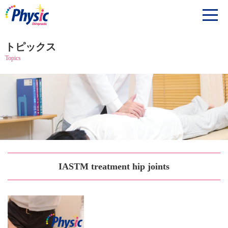
トピックス
Topics
IASTM treatment hip joints