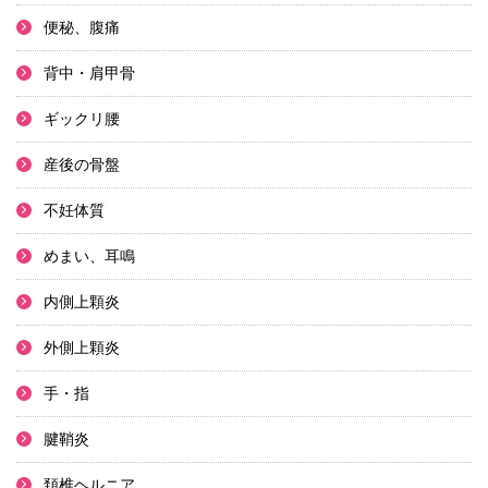
便秘、腹痛
背中・肩甲骨
ギックリ腰
産後の骨盤
不妊体質
めまい、耳鳴
内側上顆炎
外側上顆炎
手・指
腱鞘炎
頚椎ヘルニア