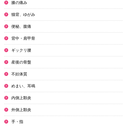
膝の痛み
猫背、ゆがみ
便秘、腹痛
背中・肩甲骨
ギックリ腰
産後の骨盤
不妊体質
めまい、耳鳴
内側上顆炎
外側上顆炎
手・指