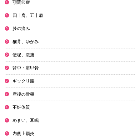
顎関節症
四十肩、五十肩
膝の痛み
猫背、ゆがみ
便秘、腹痛
背中・肩甲骨
ギックリ腰
産後の骨盤
不妊体質
めまい、耳鳴
内側上顆炎