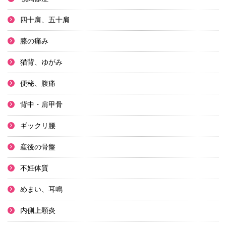
四十肩、五十肩
膝の痛み
猫背、ゆがみ
便秘、腹痛
背中・肩甲骨
ギックリ腰
産後の骨盤
不妊体質
めまい、耳鳴
内側上顆炎