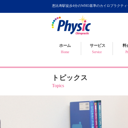
恵比寿駅徒歩4分のWHO基準のカイロプラクテ
カイロプラクティック
WHOが認めるカイロ
骨盤矯正について
ホーム
サービス
料
健康判断・体質チェック
Home
Service
Pr
トピックス
Topics