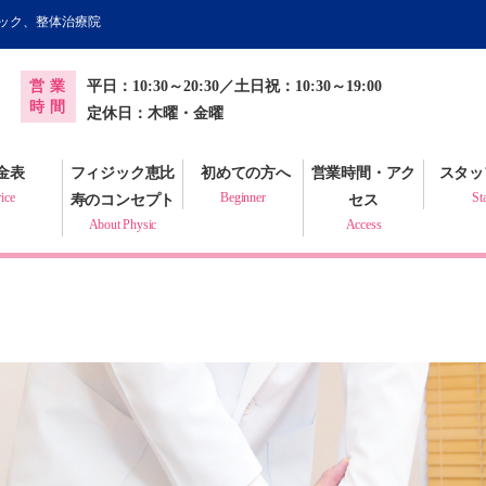
ィック、整体治療院
オンライン健康調査票
営業
平日：10:30～20:30／土日祝：10:30～19:00
プラクティック
時間
定休日：木曜・金曜
金表
フィジック恵比
初めての方へ
営業時間・アク
スタッ
ice
Beginner
St
寿のコンセプト
セス
About Physic
Access