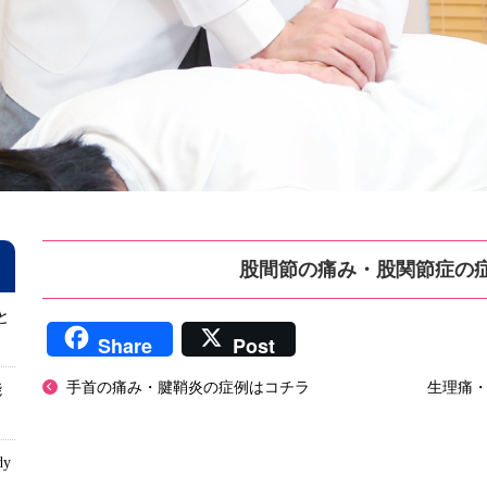
股間節の痛み・股関節症の
と
Share
Post
手首の痛み・腱鞘炎の症例はコチラ
生理痛・
能
dy