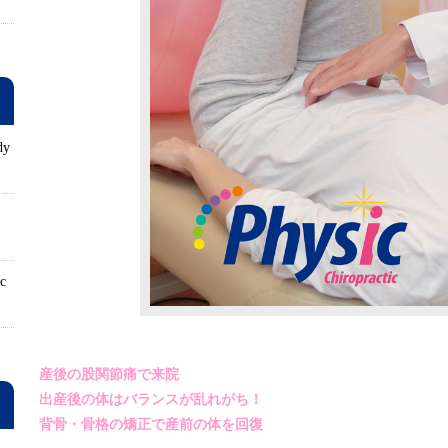
dy
ロ
ic
産後の股関節痛で来院
出産後の体はバランスが乱れがち！
背骨・骨格の矯正で産前の体を回復