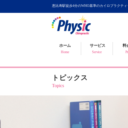
恵比寿駅徒歩4分のWHO基準のカイロプラクテ
カイロプラクティック
WHOが認めるカイロ
骨盤矯正について
ホーム
サービス
料
健康判断・体質チェック
Home
Service
Pr
トピックス
Topics