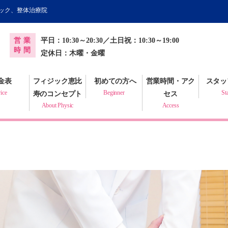
ィック、整体治療院
オンライン健康調査票
営業
平日：10:30～20:30／土日祝：10:30～19:00
プラクティック
時間
定休日：木曜・金曜
金表
フィジック恵比
初めての方へ
営業時間・アク
スタッ
ice
Beginner
St
寿のコンセプト
セス
About Physic
Access