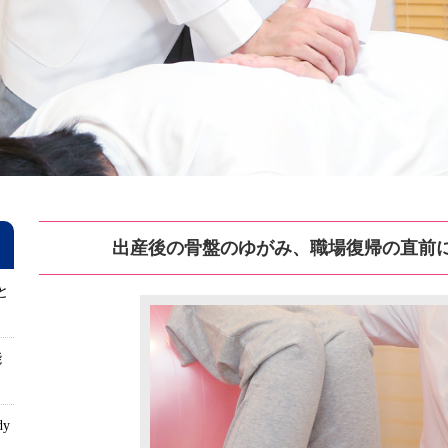
出産後の骨盤のゆがみ、職場復帰の直前
と
能
dy