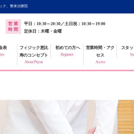
ィック、整体治療院
オンライン健康調査票
営業
平日：10:30～20:30／土日祝：10:30～19:00
プラクティック
時間
定休日：木曜・金曜
金表
フィジック恵比
初めての方へ
営業時間・アク
スタッ
ice
Beginner
St
寿のコンセプト
セス
About Physic
Access