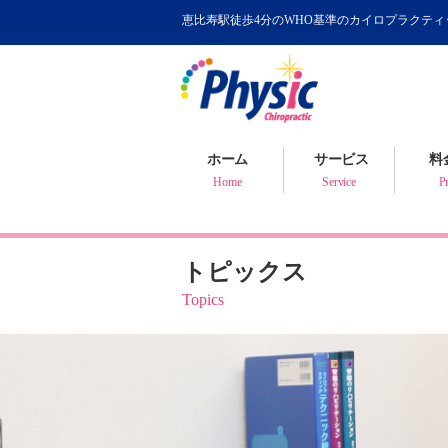
恵比寿駅徒歩4分のWHO基準のカイロプラクテ
カイロプラクティック
WHOが認めるカイロ
骨盤矯正について
ホーム
サービス
料
健康判断・体質チェック
Home
Service
Pr
トピックス
Topics