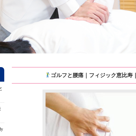
ゴルフと腰痛｜フィジック恵比寿
と
能
dy