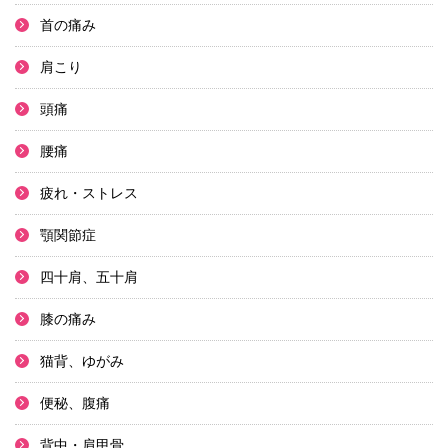
首の痛み
肩こり
頭痛
腰痛
疲れ・ストレス
顎関節症
四十肩、五十肩
膝の痛み
猫背、ゆがみ
便秘、腹痛
背中・肩甲骨