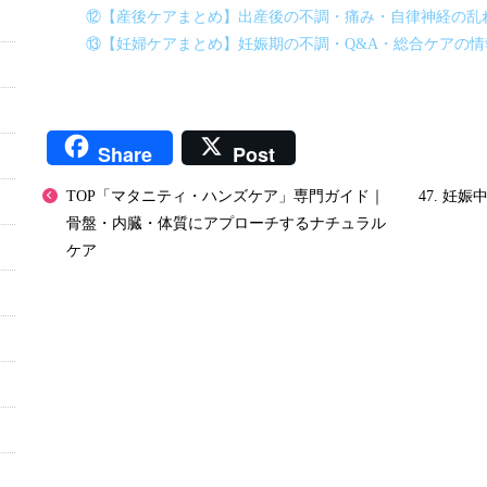
⑫【産後ケアまとめ】出産後の不調・痛み・自律神経の乱
⑬【妊婦ケアまとめ】妊娠期の不調・Q&A・総合ケアの
Share
Post
TOP「マタニティ・ハンズケア」専門ガイド｜
47. 妊
骨盤・内臓・体質にアプローチするナチュラル
ケア