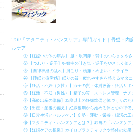
TOP「マタニティ・ハンズケア」専門ガイド｜骨盤・内
ルケア
①【妊娠中の体の痛み】 腰・股関節・背中のつらさをや
② 【つわり・逆子】妊娠中の吐き気・逆子をやさしく整
③ 【自律神経の乱れ】肩こり・頭痛・めまい・イライラ
④ 【睡眠と疲労感】眠りの質・疲れやすさを整えるマタ
⑤【妊活・不妊（女性）】卵子の質・体質改善・妊活サポ
⑥【妊活・不妊（男性）】精子の質・ストレス管理・ナチ
⑦【高齢出産の準備】35歳以上の妊娠準備と体づくりのた
⑧【出産・産後の備え】妊娠後期から始める体と心の準備
⑨【日常生活とセルフケア】姿勢・運動・栄養・腸活の工
⑩【マタニティ・ハンズケアとは？】独自の「ハンズケア
⑪【妊婦ケアの根拠】カイロプラクティックや整体の効果