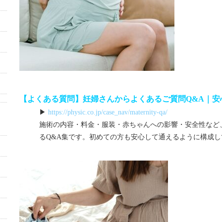
【よくある質問】妊婦さんからよくあるご質問Q&A｜安
▶
https://physic.co.jp/case_nav/maternity-qa/
施術の内容・料金・服装・赤ちゃんへの影響・安全性など
る
Q&A
集です。初めての方も安心して通えるように構成し