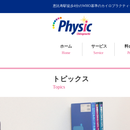
恵比寿駅徒歩4分のWHO基準のカイロプラクテ
カイロプラクティック
WHOが認めるカイロ
骨盤矯正について
ホーム
サービス
料
健康判断・体質チェック
Home
Service
Pr
トピックス
Topics