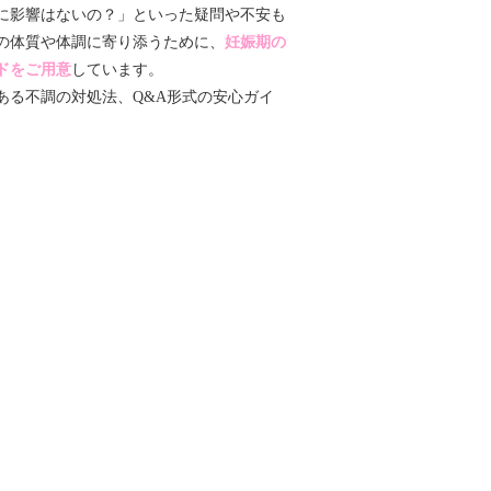
に影響はないの？」といった疑問や不安も
の体質や体調に寄り添うために、
妊娠期の
ドをご用意
しています。
ある不調の対処法、
Q&A
形式の安心ガイ