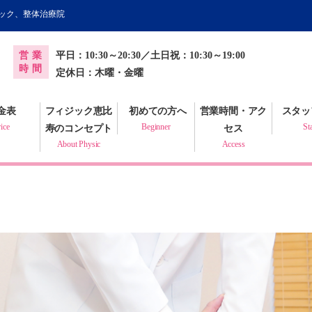
ィック、整体治療院
オンライン健康調査票
営業
平日：10:30～20:30／土日祝：10:30～19:00
プラクティック
時間
定休日：木曜・金曜
金表
フィジック恵比
初めての方へ
営業時間・アク
スタッ
ice
Beginner
St
寿のコンセプト
セス
About Physic
Access