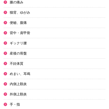
膝の痛み
猫背、ゆがみ
便秘、腹痛
背中・肩甲骨
ギックリ腰
産後の骨盤
不妊体質
めまい、耳鳴
内側上顆炎
外側上顆炎
手・指