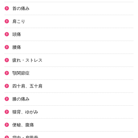
首の痛み
肩こり
頭痛
腰痛
疲れ・ストレス
顎関節症
四十肩、五十肩
膝の痛み
猫背、ゆがみ
便秘、腹痛
背中・肩甲骨