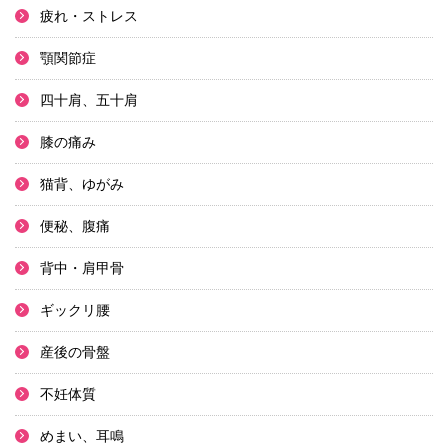
疲れ・ストレス
顎関節症
四十肩、五十肩
膝の痛み
猫背、ゆがみ
便秘、腹痛
背中・肩甲骨
ギックリ腰
産後の骨盤
不妊体質
めまい、耳鳴