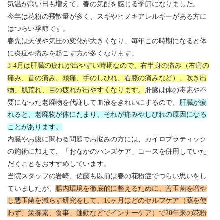
気温が高い日も増えて、春の気配を感じる季節になりました。
今年は花粉の飛散量が多く、スギやヒノキアレルギーがある方に
はつらい季節です。
春先は天候や気圧の変化が大きくなり、毎年この時期になると体
に炎症や痛みを起こす方が多くなります。
3-4月は肝臓の疲れが出やすい時期なので、右半身の痛み（右肩の
痛み、首の痛み、頭痛、手のしびれ、右膝の痛みなど）、吹き出
物、肌荒れ、目の疲れが出やすくなります。
肝臓は体の毒素や不
要になった老廃物を代謝して血液をきれいにするので、
肝臓が疲
れると、老廃物が体にたまり、それが痛みやしびれの原因になる
ことがあります。
内臓やお腹に関わる問題でお悩みの方には、カイロプラティック
の施術に加えて、「おなかのハンズケア」コースを併用していた
だくことをおすすめしています。
当院スタッフの岩崎、佐藤も以前は春の花粉症でつらい思いをし
ていましたが、
腸内環境を徹底的に整えるために、善玉菌を増や
し悪玉菌を減らす研究をして、10ヶ月ほどのセルフケア（薬を使
わず、栄養素、食事、運動などでインナーケア）で20年来の花粉