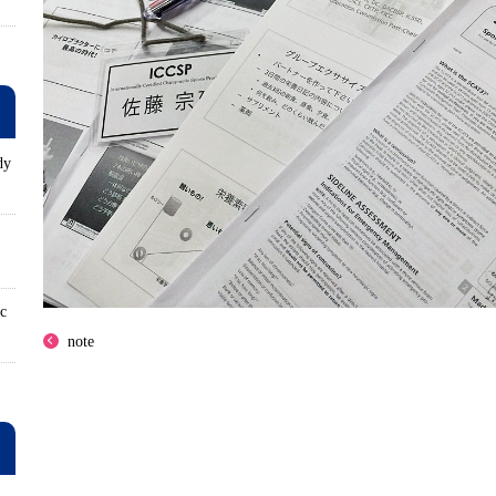
dy
ロ
ic
note