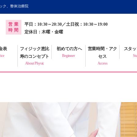
ィック、整体治療院
オンライン健康調査票
営業
平日：10:30～20:30／土日祝：10:30～19:00
プラクティック
時間
定休日：木曜・金曜
金表
フィジック恵比
初めての方へ
営業時間・アク
スタッ
ice
Beginner
St
寿のコンセプト
セス
About Physic
Access