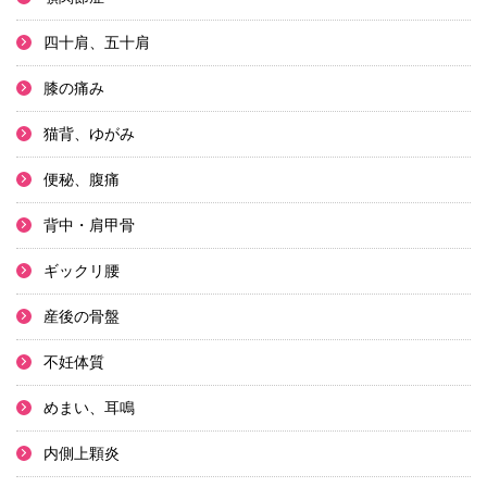
四十肩、五十肩
膝の痛み
猫背、ゆがみ
便秘、腹痛
背中・肩甲骨
ギックリ腰
産後の骨盤
不妊体質
めまい、耳鳴
内側上顆炎