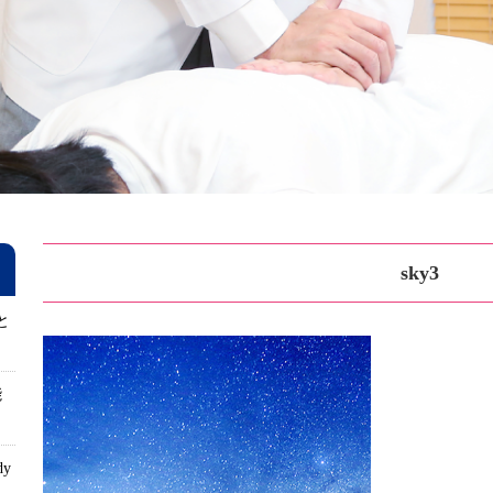
sky3
と
能
dy