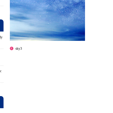
dy
sky3
ロ
ic