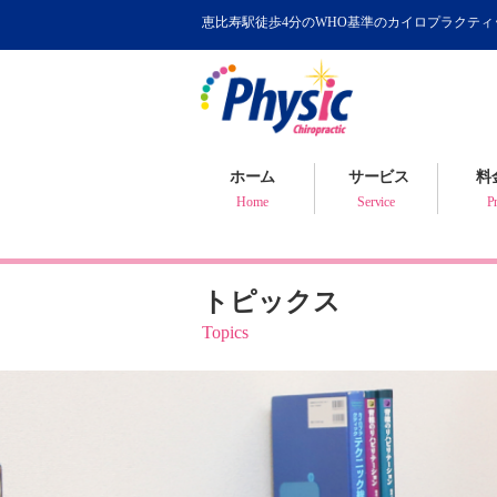
恵比寿駅徒歩4分のWHO基準のカイロプラクテ
カイロプラクティック
WHOが認めるカイロ
骨盤矯正について
ホーム
サービス
料
健康判断・体質チェック
Home
Service
Pr
トピックス
Topics