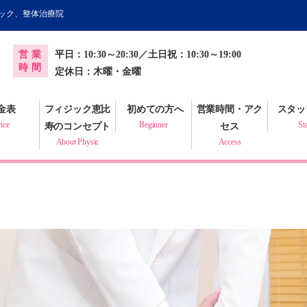
ィック、整体治療院
オンライン健康調査票
営業
平日：10:30～20:30／土日祝：10:30～19:00
プラクティック
時間
定休日：木曜・金曜
金表
フィジック恵比
初めての方へ
営業時間・アク
スタッ
ice
Beginner
St
寿のコンセプト
セス
About Physic
Access